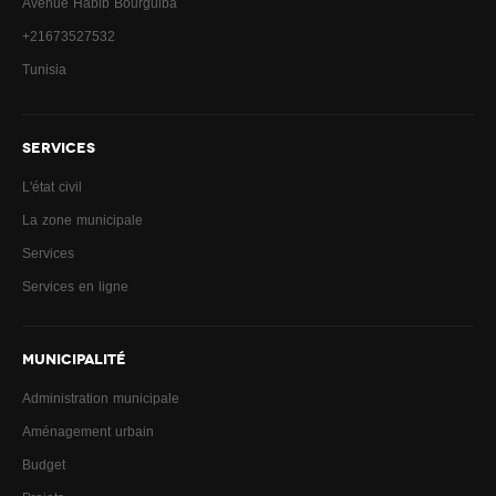
Avenue Habib Bourguiba
+21673527532
Tunisia
SERVICES
L'état civil
La zone municipale
Services
Services en ligne
MUNICIPALITÉ
Administration municipale
Aménagement urbain
Budget