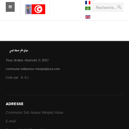
Tous droites réservés © 2017
commune-sidiameur-mesjedaissa.com
Crée par G S I
ADRESSE
Commune Sidi Ameur Mesjed Aisse
E-mail