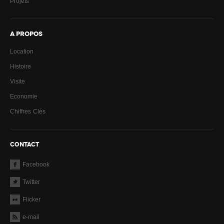
Projets
A PROPOS
Location
Histoire
Visite
Economie
Chiffres Clés
CONTACT
Facebook
Twitter
Flicker
e-mail