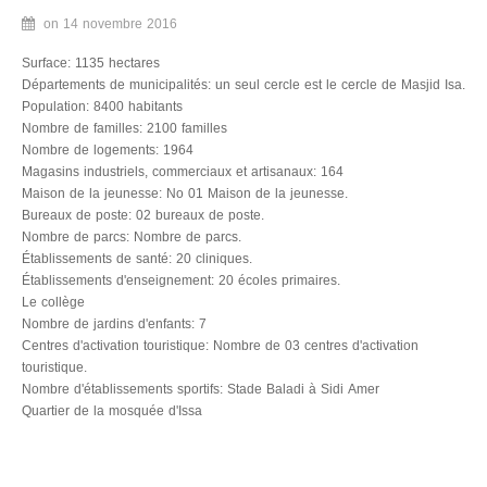
Sidiameur et Mesjedaissa dans les yeux de la presse
on
14 novembre 2016
Associations
Surface: 1135 hectares
Départements de municipalités: un seul cercle est le cercle de Masjid Isa.
Population: 8400 habitants
La municipalité
Nombre de familles: 2100 familles
Nombre de logements: 1964
Date d'établissement
Magasins industriels, commerciaux et artisanaux: 164
Maison de la jeunesse: No 01 Maison de la jeunesse.
Plan d'aménagement
Bureaux de poste: 02 bureaux de poste.
Nombre de parcs: Nombre de parcs.
Budget
Établissements de santé: 20 cliniques.
Établissements d'enseignement: 20 écoles primaires.
Projets programmés de 2016
Le collège
Nombre de jardins d'enfants: 7
Organisation structurelle
Centres d'activation touristique: Nombre de 03 centres d'activation
touristique.
Plans fonctionnels
Nombre d'établissements sportifs: Stade Baladi à Sidi Amer
Quartier de la mosquée d'Issa
Développement des ressources humaines
Équipements disponible