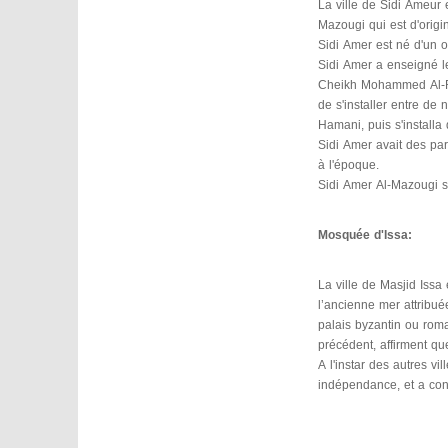
La ville de Sidi Ameur 
Mazougi qui est d'orig
Sidi Amer est né d'un o
Sidi Amer a enseigné l
Cheikh Mohammed Al-Rif
de s'installer entre de
Hamani, puis s'installa
Sidi Amer avait des par
à l'époque.
Sidi Amer Al-Mazougi s
Mosquée d'Issa:
La ville de Masjid Issa
l’ancienne mer attribu
palais byzantin ou romai
précédent, affirment qu
A l'instar des autres vi
indépendance, et a const