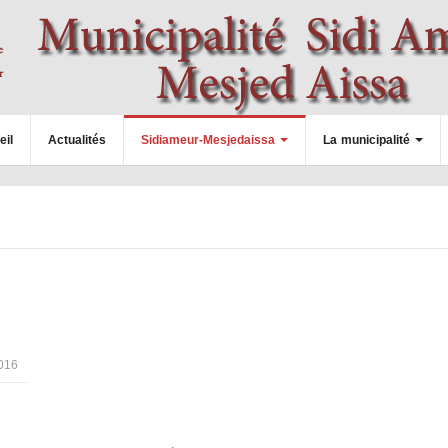
eil
Actualités
Sidiameur-Mesjedaissa
La municipalité
016