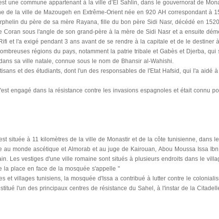
est une commune appartenant à la ville d’El Sahlin, dans le gouvernorat de Mona
ine de la ville de Mazougeh en Extrême-Orient née en 920 AH correspondant à 1
rphelin du père de sa mère Rayana, fille du bon père Sidi Nasr, décédé en 1520 et
e Coran sous l'angle de son grand-père à la mère de Sidi Nasr et a ensuite dém
i et l'a exigé pendant 3 ans avant de se rendre à la capitale et de le destiner
 nombreuses régions du pays, notamment la patrie tribale et Gabès et Djerba, qu
 dans sa ville natale, connue sous le nom de Bhansir al-Wahishi.
tisans et des étudiants, dont l'un des responsables de l'Etat Hafsid, qui l'a aidé 
'est engagé dans la résistance contre les invasions espagnoles et était connu po
 est située à 11 kilomètres de la ville de Monastir et de la côte tunisienne, dans 
ée au monde ascétique et Almorab et au juge de Kairouan, Abou Moussa Issa Ibn M
n. Les vestiges d'une ville romaine sont situés à plusieurs endroits dans le villag
e la place en face de la mosquée s'appelle "
lles et villages tunisiens, la mosquée d'Issa a contribué à lutter contre le coloniali
itué l'un des principaux centres de résistance du Sahel, à l'instar de la Citadell