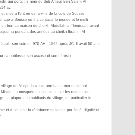
stir, qui portait le nom du Sidi Ameur Ben Salem Al
514 av.
 situé à l'entrée de la ville de la côte de Sousse.
énagé à Sousse où il a contacté le monde et le mufti
 à un bon La maison de cheikh Abdullah al-Tlemissani avant
i séjourna pendant des années au cheikh Ibrahim Al-
à établir son coin en 970 AH - 1562 après JC. Il avait 50 ans
ur sa noblesse, son ascèse et son hérésie.
le village de Masjid Issa, sur une haute mer dominant
iskin. La mosquée est construite sur les ruines d'un
e. La plupart des habitants du village, en particulier le
sme et à soutenir la résistance nationale par fierté, dignité et
e.