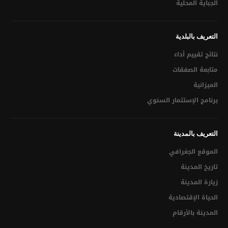
إبــــــــرام عقـــــــــــــد زواج
الجباية المحلية
مضمـــــــــــــــون ( ولادة – زواج – وفاة)
التعريف بالبلدية
استخراج الدفتر العائلي لأول مرة
نتائج تقييم أداء
استخراج نظير من الدفتر العائلي (للزوجــــة المطلقـــــة مــا لـــم
متابعة الصفقات
تتــــــــزوج ثانيــــــــة أو الأرملــــــة)
الميزانية
الإشهاد بمطابقة النسخ للاصل
برنامج الإستثمار السنوي
البناء والعمران
التعريف بالمدينة
ملف رخصة بناء
الموقع الجغرافي
رخص البناء
تاريخ المدينة
رخصة أشغال
زيارة المدينة
الحياة الإقتصادية
رخصة ربط بشبكة الماء و الكهرباء
المدينة بالأرقام
رخصة ربط بشبكة التطهير