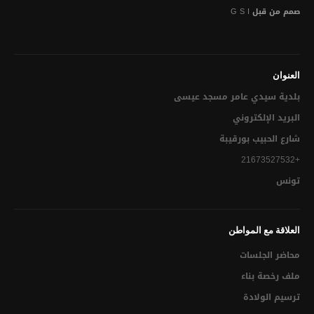
صمم من قبل
G S I
تقسيم الميداني النظافة
المجلس البلدي
العنوان
أهم إنجازات البلدية
بلدية سيدي عامر مسجد عيسى‎
توقيت العمل الإداري
البريد الإلكتروني
شارع الحبيب بورقيبة
العلاقة مع المواطن
+21673527532
الحالة المدنية
تونس
التعريف بالإمضاء
إسناد لقب عائلي
العلاقة مع المواطن
محاضر الجلسات
ترسيم الولادة
ملف رخصة بناء
الوفـــاة
ترسيم الولادة