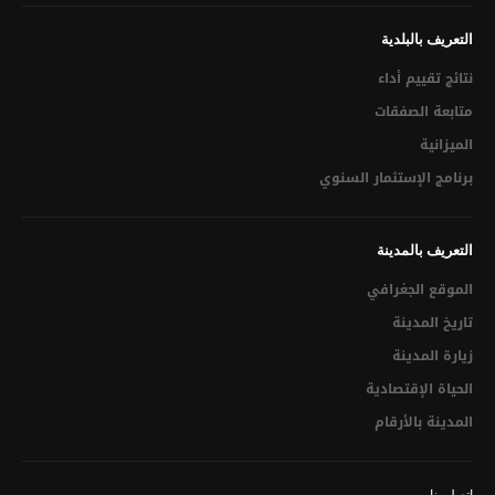
التراخيص الإقتصادية
التعريف بالبلدية
قرار المصادقة على تقسيم
نتائج تقييم أداء
متابعة الصفقات
الميدان العمراني
الميزانية
تقديم شكوى
برنامج الإستثمار السنوي
البرنامج الإستثماري التشاركي عن بعد لسنة 2021
التعريف بالمدينة
تحميل مطالب مختلفة
الموقع الجغرافي
الجباية المحلية
تاريخ المدينة
الشفافية الإدارية
زيارة المدينة
الحياة الإقتصادية
القانون الأساسي للبلديات
المدينة بالأرقام
التنظيم الهيكلي للبلدية
قائمة في الخدمات المسداة