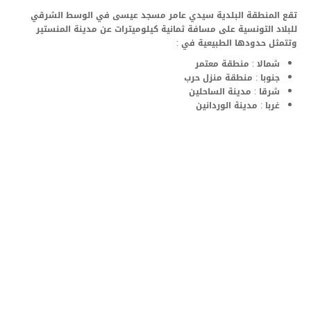
المدينة بالأرقام
تقع المنطقة البلدية سيدي عامر مسجد عيسى في الوسط الشرقي
للبلاد التونسية على مسافة ثمانية كيلوميترات عن مدينة المنستير
المنشأت
وتتمثل حدودها الطبيعية في :
شمالا : منطقة معتمر
الجمعيات و المنظمات
جنوبا : منطقة منزل حرب
شرقا : مدينة الساحلين
التعريف بالبلدية
غربا : مدينة الوردانين
تاريخ الإحداث
مثال التهيئة
التنظيم الهيكلي
الخطط الوظيفية
تنمية الموارد البشرية
المعدات المتوفرة
المنشآت الرياضية