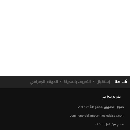
تقسيم الميداني النظافة
المجلس البلدي
أهم إنجازات البلدية
توقيت العمل الإداري
العلاقة مع المواطن
الحالة المدنية
أنت هنا:
إستقبال
التعريف بالمدينة
الموقع الجغرافي
التعريف بالإمضاء
إسناد لقب عائلي
ترسيم الولادة
جميع الحقوق محفوظة © 2017
commune-sidiameur-mesjedaissa.com
الوفـــاة
صمم من قبل
G S I