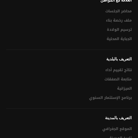
العلاقة مع المواطن
التراخيص الإقتصادية
محاضر الجلسات
قرار المصادقة على تقسيم
ملف رخصة بناء
ترسيم الولادة
الميدان العمراني
الجباية المحلية
تقديم شكوى
البرنامج الإستثماري التشاركي عن بعد لسنة 2021
التعريف بالبلدية
نتائج تقييم أداء
تحميل مطالب مختلفة
متابعة الصفقات
الجباية المحلية
الميزانية
برنامج الإستثمار السنوي
الشفافية الإدارية
القانون الأساسي للبلديات
التعريف بالمدينة
التنظيم الهيكلي للبلدية
الموقع الجغرافي
قائمة في الخدمات المسداة