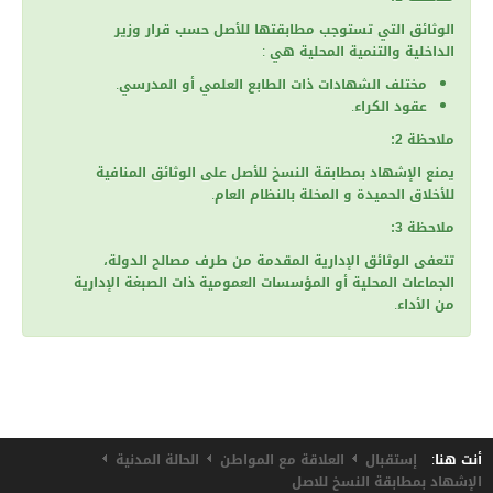
الوثائق التي تستوجب مطابقتها للأصل حسب قرار وزير
تقسيم الميداني النظافة
الداخلية والتنمية المحلية هي :
المجلس البلدي
مختلف الشهادات ذات الطابع العلمي أو المدرسي.
عقود الكراء.
أهم إنجازات البلدية
ملاحظة 2:
توقيت العمل الإداري
يمنع الإشهاد بمطابقة النسخ للأصل على الوثائق المنافية
للأخلاق الحميدة و المخلة بالنظام العام.
العلاقة مع المواطن
ملاحظة 3:
تتعفى الوثائق الإدارية المقدمة من طرف مصالح الدولة،
الحالة المدنية
الجماعات المحلية أو المؤسسات العمومية ذات الصبغة الإدارية
من الأداء.
التعريف بالإمضاء
إسناد لقب عائلي
ترسيم الولادة
الوفـــاة
أنت هنا:
إستقبال
العلاقة مع المواطن
الحالة المدنية
الإشهاد بمطابقة النسخ للاصل