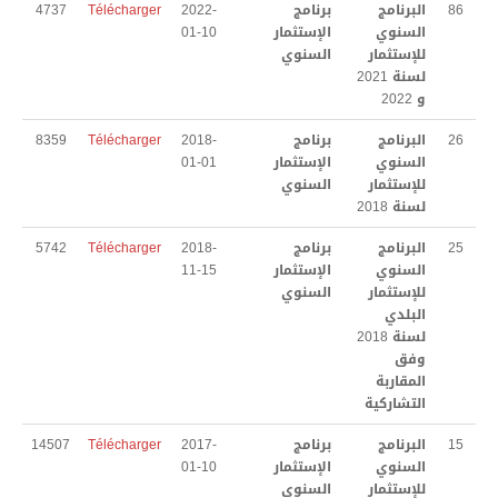
86
البرنامج
برنامج
2022-
Télécharger
4737
المدينة بالأرقام
السنوي
الإستثمار
01-10
للإستثمار
السنوي
المنشأت
لسنة 2021
و 2022
الجمعيات و المنظمات
26
البرنامج
برنامج
2018-
Télécharger
8359
السنوي
الإستثمار
01-01
التعريف بالبلدية
للإستثمار
السنوي
لسنة 2018
تاريخ الإحداث
25
البرنامج
برنامج
2018-
Télécharger
5742
مثال التهيئة
السنوي
الإستثمار
11-15
للإستثمار
السنوي
التنظيم الهيكلي
البلدي
لسنة 2018
الخطط الوظيفية
وفق
المقاربة
تنمية الموارد البشرية
التشاركية
المعدات المتوفرة
15
البرنامج
برنامج
2017-
Télécharger
14507
السنوي
الإستثمار
01-10
المنشآت الرياضية
للإستثمار
السنوي