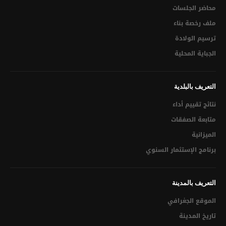
محاضر الجلسات
التراخيص الإقتصادية
ملف رخصة بناء
قرار المصادقة على تقسيم
ترسيم الولادة
الجباية المحلية
الميدان العمراني
تقديم شكوى
التعريف بالبلدية
البرنامج الإستثماري التشاركي عن بعد لسنة 2021
نتائج تقييم أداء
تحميل مطالب مختلفة
متابعة الصفقات
الميزانية
الجباية المحلية
برنامج الإستثمار السنوي
الشفافية الإدارية
القانون الأساسي للبلديات
التعريف بالمدينة
الموقع الجغرافي
التنظيم الهيكلي للبلدية
تاريخ المدينة
قائمة في الخدمات المسداة