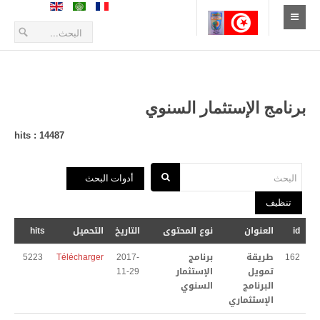
الإستقبال
أخبار
برنامج الإستثمار السنوي
أعلانات و بلاغات
hits : 14487
طلبات العروض
البحث
أدوات البحث
التعريف بالمدينة
تنظيف
الموقع الجغرافي
id
العنوان
نوع المحتوى
التاريخ
التحميل
hits
تاريخ المدينة
162
طريقة
برنامج
2017-
Télécharger
5223
تمويل
الإستثمار
11-29
زيارة المدينة
البرنامج
السنوي
الإستثماري
الحياة الإقتصادية