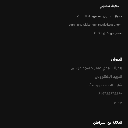
إبــــــــرام عقـــــــــــــد زواج
مضمـــــــــــــــون ( ولادة – زواج – وفاة)
جميع الحقوق محفوظة © 2017
استخراج الدفتر العائلي لأول مرة
commune-sidiameur-mesjedaissa.com
صمم من قبل
G S I
استخراج نظير من الدفتر العائلي (للزوجــــة المطلقـــــة مــا لـــم
تتــــــــزوج ثانيــــــــة أو الأرملــــــة)
الإشهاد بمطابقة النسخ للاصل
العنوان
البناء والعمران
بلدية سيدي عامر مسجد عيسى‎
البريد الإلكتروني
ملف رخصة بناء
شارع الحبيب بورقيبة
رخص البناء
+21673527532
رخصة أشغال
تونس
رخصة ربط بشبكة الماء و الكهرباء
العلاقة مع المواطن
رخصة ربط بشبكة التطهير