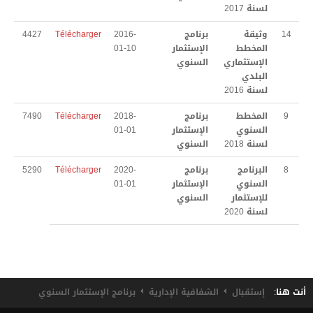
لسنة 2017
تقسيم الميداني النظافة
14
وثيقة
برنامج
2016-
Télécharger
4427
المخطط
الإستثمار
01-10
المجلس البلدي
الإستثماري
السنوي
البلدي
أهم إنجازات البلدية
لسنة 2016
توقيت العمل الإداري
9
المخطط
برنامج
2018-
Télécharger
7490
السنوي
الإستثمار
01-01
العلاقة مع المواطن
لسنة 2018
السنوي
8
البرنامج
برنامج
2020-
Télécharger
5290
الحالة المدنية
السنوي
الإستثمار
01-01
للإستثمار
السنوي
التعريف بالإمضاء
لسنة 2020
إسناد لقب عائلي
ترسيم الولادة
الوفـــاة
أنت هنا:
إستقبال
الشفافية الإدارية
برنامج الإستثمار السنوي