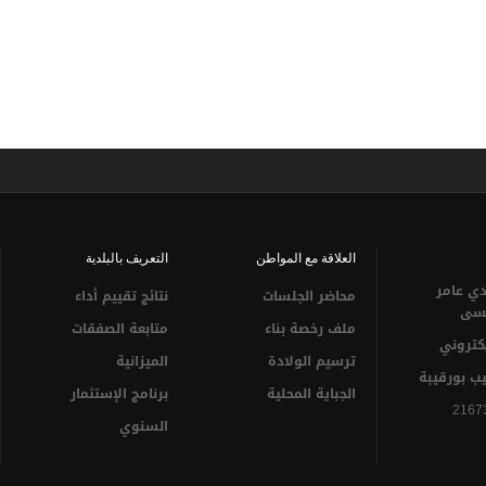
العلاقة مع المواطن
التعريف بالبلدية
ي عامر
محاضر الجلسات
نتائج تقييم أداء
سى‎
ملف رخصة بناء
متابعة الصفقات
لكتروني
ترسيم الولادة
الميزانية
يب بورقيبة
الجباية المحلية
برنامج الإستثمار
السنوي