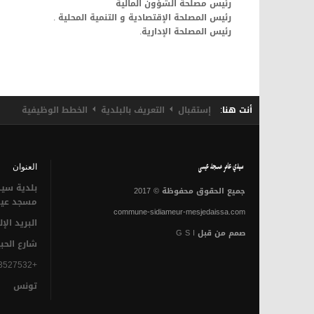
رئيس مصلحة الشؤون المالية
رئيس المصلحة الإقتصادية و التنمية المحلية .
رئيس المصلحة الإدارية.
أنت هنا:
إستقبال
التعريف بالبلدية
الخطط الوظيفية
العنوان
بلدية سيد
جميع الحقوق محفوظة © 2017
مسجد عي
commune-sidiameur-mesjedaissa.com
البريد الإ
صمم من قبل
G S I
شارع الحب
+21673527532
تونس