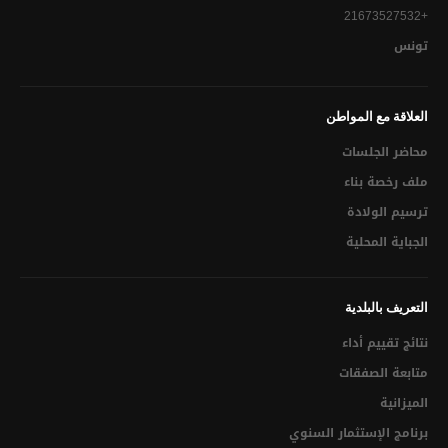
+21673527532
تقارير التصرف البيئي والإجتماعي
تونس
نتائج تقييم أداء
العلاقة مع المواطن
متابعة الصفقات
محاضر الجلسات
الميزانية / متابعات مالية
ملف رخصة بناء
برنامج الإستثمار السنوي
ترسيم الولادة
الجباية المحلية
الحسابات و المتابعات المالية
محاضر الجلسات
التعريف بالبلدية
محاضر الجلسات التشاركية
نتائج تقييم أداء
محاضرالجلسات التمهيدية
متابعة الصفقات
الميزانية
محاضر الجلسات العادية
برنامج الإستثمار السنوي