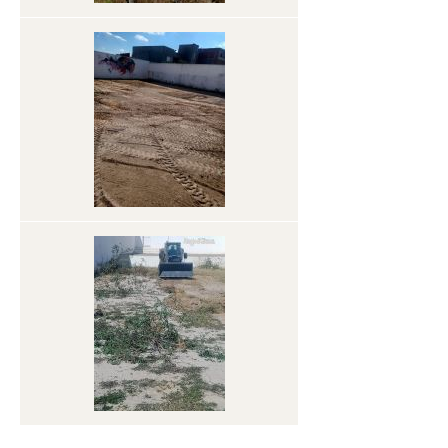
إبــــــــرام عقـــــــــــــد زواج
مضمـــــــــــــــون ( ولادة – زواج – وفاة)
استخراج الدفتر العائلي لأول مرة
استخراج نظير من الدفتر العائلي (للزوجــــة المطلقـــــة مــا لـــم
تتــــــــزوج ثانيــــــــة أو الأرملــــــة)
الإشهاد بمطابقة النسخ للاصل
البناء والعمران
ملف رخصة بناء
رخص البناء
رخصة أشغال
رخصة ربط بشبكة الماء و الكهرباء
رخصة ربط بشبكة التطهير