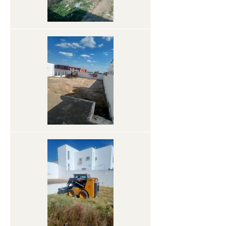
تقسيم الميداني النظافة
المجلس البلدي
أهم إنجازات البلدية
توقيت العمل الإداري
العلاقة مع المواطن
الحالة المدنية
التعريف بالإمضاء
إسناد لقب عائلي
ترسيم الولادة
الوفـــاة