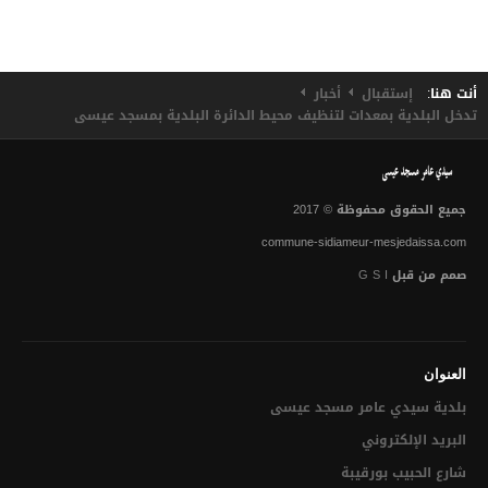
التراخيص الإقتصادية
قرار المصادقة على تقسيم
أنت هنا:
إستقبال
أخبار
تدخل البلدية بمعدات لتنظيف محيط الدائرة البلدية بمسجد عيسى
الميدان العمراني
تقديم شكوى
البرنامج الإستثماري التشاركي عن بعد لسنة 2021
جميع الحقوق محفوظة © 2017
commune-sidiameur-mesjedaissa.com
تحميل مطالب مختلفة
صمم من قبل
G S I
الجباية المحلية
الشفافية الإدارية
العنوان
القانون الأساسي للبلديات
بلدية سيدي عامر مسجد عيسى‎
التنظيم الهيكلي للبلدية
البريد الإلكتروني
شارع الحبيب بورقيبة
قائمة في الخدمات المسداة